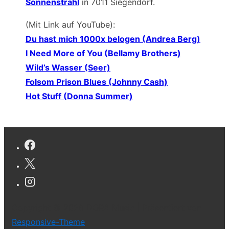
Sonnenstrahl
in 7011 Siegendorf.
(Mit Link auf YouTube):
Du hast mich 1000x belogen (Andrea Berg)
I Need More of You (Bellamy Brothers)
Wild’s Wasser (Seer)
Folsom Prison Blues (Johnny Cash)
Hot Stuff (Donna Summer)
Copyright © 2026
DORA Music
| Präsentiert von
Responsive-Theme