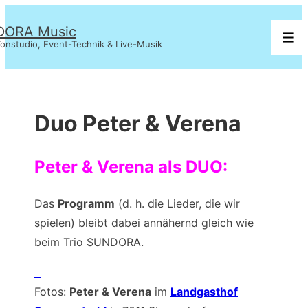
↓
DORA Music
Zum
Men
onstudio, Event-Technik & Live-Musik
Inhalt
Duo Peter & Verena
Peter
&
Verena
als
DUO:
Das
Programm
(d. h. die Lieder, die wir
spielen) bleibt dabei annähernd gleich wie
beim Trio SUNDORA.
Fotos:
Peter & Verena
im
Landgasthof